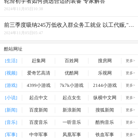
轮滑初学者如何挑选合适的装备 专家解答
2024年11月05日10:38
前三季度吸纳245万低收入群众务工就业 以工代赈,"赈"出实效
2024年11月05日05:47
酷站网址
[生活]
赶集网
百姓网
搜房网
更多>
[视频]
爱奇艺高清
优酷网
乐视网
更多>
[游戏]
4399小游戏
7k7k小游戏
2144小游戏
更多>
[小说]
起点中文
起点女生
纵横中文网
更多>
[新闻]
百度新闻
新浪新闻
搜狐新闻
更多>
[音乐]
百度音乐
一听音乐
酷狗音乐
更多>
[军事]
中华军事
凤凰军事
铁血军事
更多>