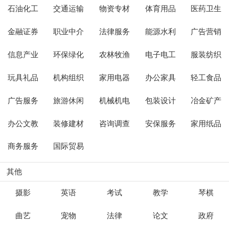
石油化工
交通运输
物资专材
体育用品
医药卫生
金融证券
职业中介
法律服务
能源水利
广告营销
信息产业
环保绿化
农林牧渔
电子电工
服装纺织
玩具礼品
机构组织
家用电器
办公家具
轻工食品
广告服务
旅游休闲
机械机电
包装设计
冶金矿产
办公文教
装修建材
咨询调查
安保服务
家用纸品
商务服务
国际贸易
其他
摄影
英语
考试
教学
琴棋
曲艺
宠物
法律
论文
政府