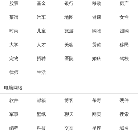
股票
基金
银行
移动
房产
菜谱
汽车
地图
健康
女性
时尚
儿童
旅游
购物
团购
大学
人才
美容
贷款
移民
宠物
招聘
医院
婚庆
驾校
律师
生活
电脑网络
软件
邮箱
博客
杀毒
硬件
军事
壁纸
聊天
网页
搜索
编程
科技
交友
星座
域名