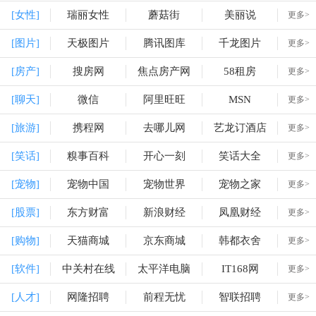
[女性]
瑞丽女性
蘑菇街
美丽说
更多>
[图片]
天极图片
腾讯图库
千龙图片
更多>
[房产]
搜房网
焦点房产网
58租房
更多>
[聊天]
微信
阿里旺旺
MSN
更多>
[旅游]
携程网
去哪儿网
艺龙订酒店
更多>
[笑话]
糗事百科
开心一刻
笑话大全
更多>
[宠物]
宠物中国
宠物世界
宠物之家
更多>
[股票]
东方财富
新浪财经
凤凰财经
更多>
[购物]
天猫商城
京东商城
韩都衣舍
更多>
[软件]
中关村在线
太平洋电脑
IT168网
更多>
[人才]
网隆招聘
前程无忧
智联招聘
更多>