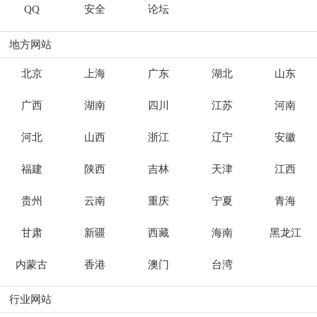
QQ
安全
论坛
地方网站
北京
上海
广东
湖北
山东
广西
湖南
四川
江苏
河南
河北
山西
浙江
辽宁
安徽
福建
陕西
吉林
天津
江西
贵州
云南
重庆
宁夏
青海
甘肃
新疆
西藏
海南
黑龙江
内蒙古
香港
澳门
台湾
行业网站