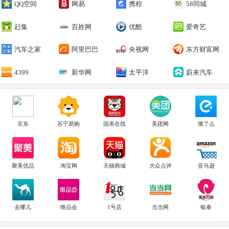
QQ空间
网易
携程
58同城
赶集
百姓网
优酷
爱奇艺
汽车之家
阿里巴巴
央视网
东方财富网
4399
新华网
太平洋
蔚来汽车
京东
苏宁易购
国美在线
美团网
饿了么
聚美优品
淘宝网
天猫商城
大众点评
亚马逊
去哪儿
唯品会
1号店
当当网
银泰